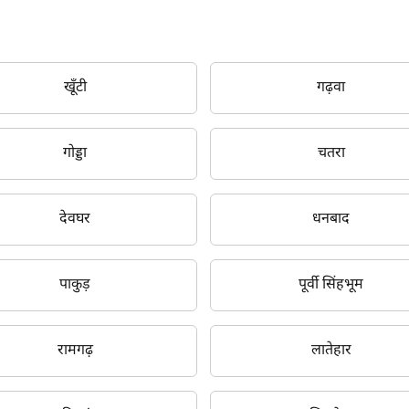
खूँटी
गढ़वा
गोड्डा
चतरा
क्या आप बिना फॉर्म भरे जाना चाहते हैं?
देवघर
धनबाद
इसे पूरा करने में 30 सेकंड से भी कम समय लगेगा।
पाकुड़
पूर्वी सिंहभूम
नहीं, धन्यवाद
हाँ, पूछताछ जारी रखें
रामगढ़
लातेहार
आपकी जानकारी हमारे पास सुरक्षित है।