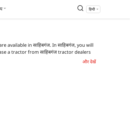
्य
हिन्दी
e available in साहिबगंज. In साहिबगंज, you will
e a tractor from साहिबगंज tractor dealers
और देखें
 you can also locate a tractor agency where
rs in साहिबगंज.