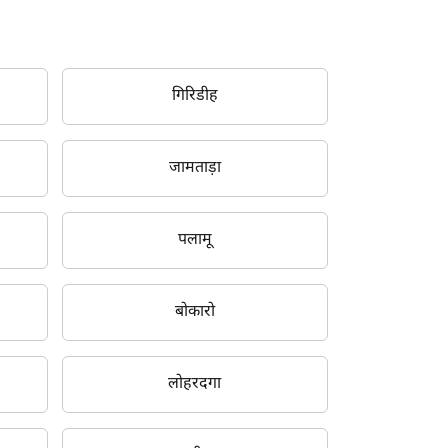
गिरिडीह
जामताड़ा
पलामू
बोकारो
लोहरदगा