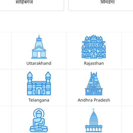
साहिबगंज
सिमडेगा
म आपकी किस प्रकार सहायता कर सकते हैं?
Uttarakhand
Rajasthan
पूछताछ के लिए
*
अपना पूरा नाम दर्ज करें
*
Telangana
Andhra Pradesh
मोबाइल नंबर दर्ज करें
*
ओटीपी भेजें
ओटीपी दर्ज करें