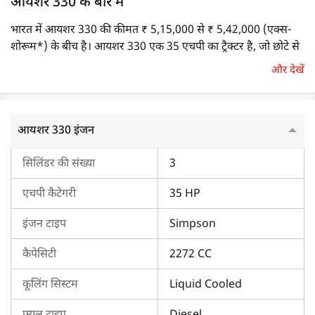
आयशर 330 के बारे में
भारत में आयशर 330 की कीमत ₹ 5,15,000 से ₹ 5,42,000 (एक्स-
शोरूम*) के बीच है। आयशर 330 एक 35 एचपी का ट्रैक्टर है, जो छोटे से
मध्यम आकार के खेतों के लिए उपयुक्त है। यह जुताई, ढुलाई एवं रोटावेटर
और देखें
जैसे कामों के लिए बेहतरीन परफॉर्मेंस देता है।
आयशर 330 का इंजन
आयशर 330 इंजन
आयशर 330 में 3-सिलेंडर, 2272 CC का सिम्पसन इंजन लगा है जो 35
सिलिंडर की संख्या
3
HP की पॉवर देता है। इसमें लिक्विड-कूल्ड सिस्टम एवं इनलाइन फ्यूल पंप
की सुविधा है।
एचपी कैटेगरी
35 HP
आयशर 330 का ट्रांसमिशन
इंजन टाइप
Simpson
यह ट्रैक्टर सिंगल क्लच और पार्शियल कॉन्स्टेंट मेश गियरबॉक्स के साथ
कैपेसिटी
2272 CC
आता है। ट्रैक्टर में 8 फॉरवर्ड + 2 रिवर्स गियर स्पीड मिलती है एवं गियर
लीवर सेंटर शिफ्ट पोजीशन में है। ट्रैक्टर की अधिकतम फॉरवर्ड स्पीड
कूलिंग सिस्टम
Liquid Cooled
29.83 किमी/घंटा है।