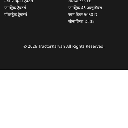
मैसी फर्ग्यूसन ट्रैक्टर्स
स्वराज 735 FE
फार्मट्रैक ट्रैक्टर्स
फार्मट्रैक 45 अल्ट्रामैक्स
पॉवरट्रैक ट्रैक्टर्स
जॉन डियर 5050 D
सोनालिका DI 35
© 2026 TractorKarvan All Rights Reserved.
हम आपकी किस प्रकार सहायता कर सकते हैं?
पूछताछ के लिए
*
अपना पूरा नाम दर्ज करें
*