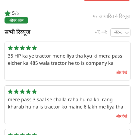
5
/5
पर आधारित 4 रिव्यूज
ओवर ऑल
सभी रिव्यूज
सॉर्ट करें:
लेटेस्ट
35 HP ka ye tractor mene liya tha kyu ki mera pass
eicher ka 485 wala tractor he to is company ka
servicing or spare part asanise mil jate hain or iska
और देखें
built quality badiya hain sath hi eicher ke tractor
mai milage sahi mil jata hain mene bs side shift wla
lena chaiye tha bki to sab accha hai tractor mai 1450
kilo ki vajan uthata hain ye tractor
mere pass 3 saal se challa raha hu na koi rang
kharab hu na is tractor ko maine 6 lakh me liya tha ,
एक वर्ष पहले | Shankar
35 ho ka power ke sath atta hain , mere pass 6 acre
और देखें
jamin hain is vajah se maine ise lekr aya or badiya
tractor hain