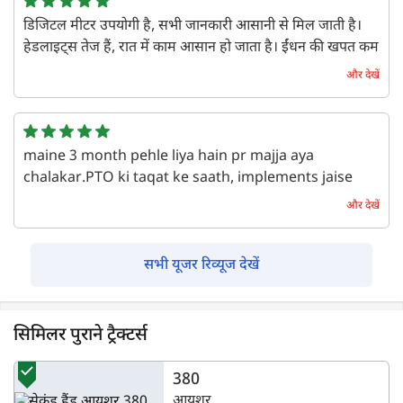
एक वर्ष पहले | Abhinav
डिजिटल मीटर उपयोगी है, सभी जानकारी आसानी से मिल जाती है।
हेडलाइट्स तेज हैं, रात में काम आसान हो जाता है। ईंधन की खपत कम
है, पैसे बचते हैं। यह एक उपयोगी संपत्ति है।
और देखें
एक वर्ष पहले | Ramesh
maine 3 month pehle liya hain pr majja aya
chalakar.PTO ki taqat ke saath, implements jaise
rotavator aur thresher bina jhatke chalte hain. Yeh
और देखें
tractor sirf zameen par nahi, dil par bhi raaj karta
hai — productivity ka asli raja!
सभी यूजर रिव्यूज देखें
एक वर्ष पहले | Sagar
सिमिलर पुराने ट्रैक्टर्स
380
आयशर