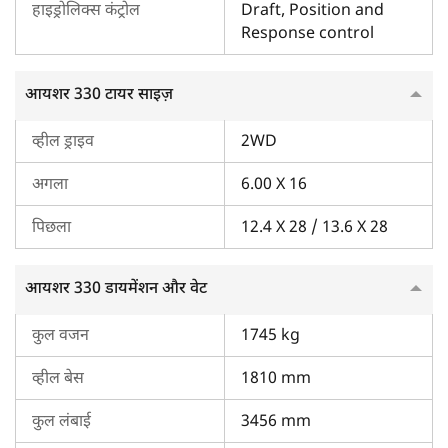
हैं। अलग-अलग ट्रैक्टर मॉडलों की सीधे तुलना करने के लिए हमारे '
ट्रैक्टर
हाइड्रोलिक्स कंट्रोल
Draft, Position and
तुलना' टूल
का इस्तेमाल करें। अगर आप बजट-फ्रेंडली विकल्प ढूंढ रहे हैं, तो
Response control
आप
आयशर के वीडियो
भी देख सकते हैं या हमारी वेबसाइट पर लिस्टेड
सेकंड-हैंड आयशर 330
भी देख सकते हैं।
आयशर 330 टायर साइज़
व्हील ड्राइव
2WD
अगला
6.00 X 16
पिछला
12.4 X 28 / 13.6 X 28
आयशर 330 डायमेंशन और वेट
कुल वजन
1745 kg
व्हील बेस
1810 mm
कुल लंबाई
3456 mm