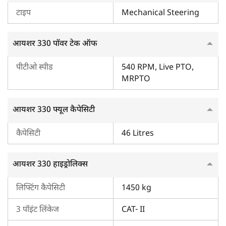
टाइप
Mechanical Steering
प्रतिद्वंद्वी
मैसी फर्ग्यूसन 1035 DI
एवं
स्वराज 735 XT
, आयशर 330 ट्रैक्टर मॉडल
आयशर 330 पॉवर टेक ऑफ
के कुछ सीधे प्रतिस्पर्धी हैं।
पीटीओ स्पीड
540 RPM, Live PTO,
भारत में आयशर 330 की 2026 में कीमत कितनी है?
MRPTO
भारत में आयशर 330 की कीमत ₹ 5,15,000 से ₹ 5,42,000 (एक्स-
शोरूम*) के बीच है। हालांकि, आपके राज्य में RTO चार्ज, रोड टैक्स,
आयशर 330 फ्यूल कैपेसिटी
सब्सिडी एवं अन्य खर्चों के आधार पर इस ट्रैक्टर की ऑन-रोड कीमत अलग-
अलग हो सकती है।
कैपेसिटी
46 Litres
आयशर 330 के बारे में जानकारी के लिए ट्रैक्टरकारवां को क्यों
आयशर 330 हाइड्रोलिक्स
चुनें?
ट्रैक्टरकारवां उन लोगों के लिए एक ही जगह पर सारी जानकारी देने वाला
लिफ्टिंग कैपेसिटी
1450 kg
प्लेटफ़ॉर्म है, जो आयशर 330 ट्रैक्टर मॉडल के बारे में जानना चाहते हैं।
यहाँ, आप
ट्रैक्टर लोन
से जुड़ी वेरिफ़ाइड जानकारी प्राप्त कर सकते हैं एवं
3 पॉइंट लिंकेज
CAT- II
आयशर 330 की कीमत, स्पेसिफ़िकेशन, फ़ीचर्स एवं बहुत कुछ देख सकते