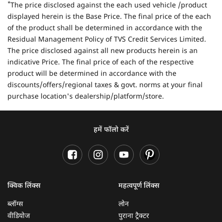
*
The price disclosed against the each used vehicle /product
displayed herein is the Base Price. The final price of the each
of the product shall be determined in accordance with the
Residual Management Policy of TVS Credit Services Limited.
The price disclosed against all new products herein is an
indicative Price. The final price of each of the respective
product will be determined in accordance with the
discounts/offers/regional taxes & govt. norms at your final
purchase location's dealership/platform/store.
हमें फॉलो करें
क्विक लिंक्स
महत्वपूर्ण लिंक्स
ब्लॉग्स
लोन
वीडियोज
पुराना ट्रैक्टर