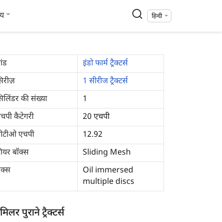
्य
हिन्दी
रांड
इंडो फार्म ट्रैक्टर्स
िरीज़
1 सीरीज ट्रैक्टर्स
िलिंडर की संख्या
1
चपी कैटेगरी
20 एचपी
ीटीओ एचपी
12.92
ियर बॉक्स
Sliding Mesh
्रेक्स
Oil immersed
multiple discs
िलर पुराने ट्रैक्टर्स