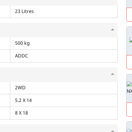
23 Litres
म आपकी किस प्रकार सहायता कर सकते हैं?
500 kg
ADDC
पूछताछ के लिए
*
अपना पूरा नाम दर्ज करें
*
2WD
मोबाइल नंबर दर्ज करें
*
ओटीपी भेजें
5.2 X 14
8 X 18
ओटीपी दर्ज करें