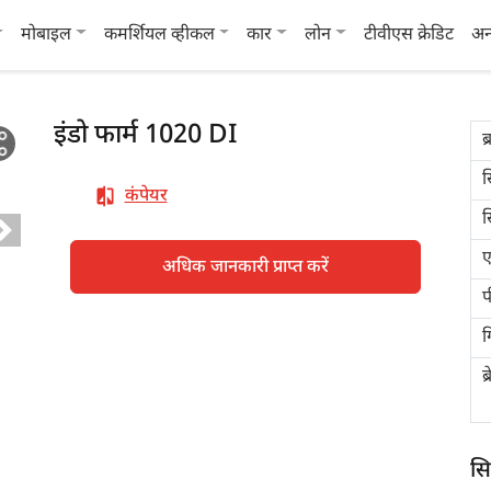
मोबाइल
कमर्शियल व्हीकल
कार
लोन
टीवीएस क्रेडिट
अन
इंडो फार्म 1020 DI
ब्
स
कंपेयर
स
ए
अधिक जानकारी प्राप्त करें
प
ग
ब
सिम