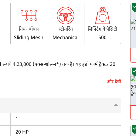
गियर बॉक्स
स्टीयरिंग
लिफ्टिंग कैपेसिटी
Sliding Mesh
Mechanical
500
 रूपये 4,23,000 (एक्स-शोरूम*) तक है। यह इंडो फार्म ट्रैक्टर 20
और देखें
िलेंडर इंजन है। यह 2300 इंजन-रेटेड RPM पर 20 HP जेनरेट करता है।
 क्लच एवं एक स्लाइडिंग मेश गियरबॉक्स है। साथ ही, इसकी गियर स्पीड में
1
 26 किमी/घंटा है।
20 HP