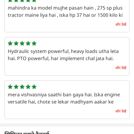
mahindra ka model mujhe pasan hain , 275 sp plus
tractor maine liya hai , iska hp 37 hai or 1500 kilo ki
lift accha hain , 32.9 hp ka pto power bhi thik hain
और देखें
146 Nm ka torque accha khasa power deta hain is
tractor ko maine 6.30 lakh main liya hain bs iska
gear box side option hona chaiye tha
Hydraulic system powerful, heavy loads utha leta
एक वर्ष पहले | Uttam Chaudhari
hai. PTO powerful, har implement chal jata hai.
Maintenance asan, service easily available. Reliable
और देखें
machine hai bhai.
एक वर्ष पहले | Rushikesh
mera vishvasniya saathi ban gaya hai. Iska engine
versatile hai, chote se lekar madhyam aakar ke
kheton ke liye upyukt hai ,muje mera ye tractor
और देखें
bhut accha lagata hai
एक वर्ष पहले | Aditya vaibhav kadam