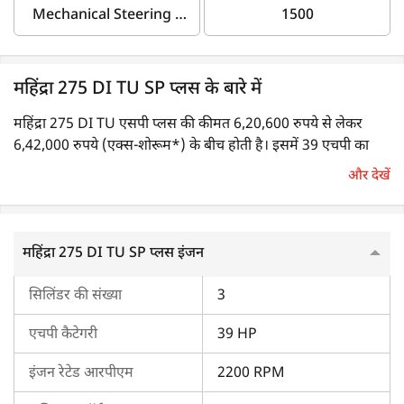
Mechanical Steering /
1500
Dual Acting Power
Steering
महिंद्रा 275 DI TU SP प्लस के बारे में
महिंद्रा 275 DI TU एसपी प्लस की कीमत 6,20,600 रुपये से लेकर
6,42,000 रुपये (एक्स-शोरूम*) के बीच होती है। इसमें 39 एचपी का
इंजन लगा होता है।
और देखें
महिंद्रा 275 DI TU एसपी प्लस का इंजन एवं ट्रांसमिशन
महिंद्रा 275 DI TU SP प्लस इंजन
3-सिलेंडर इंजन वाला यह ट्रैक्टर 2200 ईआरपीएम पर 39 एचपी की
शक्ति उत्पन्न करता है। साथ ही, यह 135 Nm का अधिकतम टॉर्क भी
सिलिंडर की संख्या
3
उत्पन्न करता है।
एचपी कैटेगरी
39 HP
यह ट्रैक्टर पार्शियल कांस्टेंट मेश गियरबॉक्स के साथ आता है। इसकी गियर
स्पीड में 8 आगे और 2 पीछे के गियर शामिल हैं। इस ट्रैक्टर की अधिकतम
इंजन रेटेड आरपीएम
2200 RPM
आगे की स्पीड 31.2 किमी प्रति घंटा होता है।