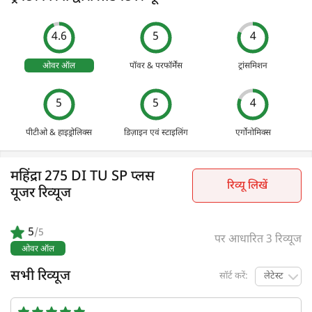
4.6
5
4
ओवर ऑल
पॉवर & परफॉर्मेंस
ट्रांसमिशन
5
5
4
पीटीओ & हाइड्रोलिक्स
डिज़ाइन एवं स्टाइलिंग
एर्गोनोमिक्स
महिंद्रा 275 DI TU SP प्लस
रिव्यू लिखें
यूजर रिव्यूज
5
/5
पर आधारित 3 रिव्यूज
ओवर ऑल
सभी रिव्यूज
सॉर्ट करें:
लेटेस्ट