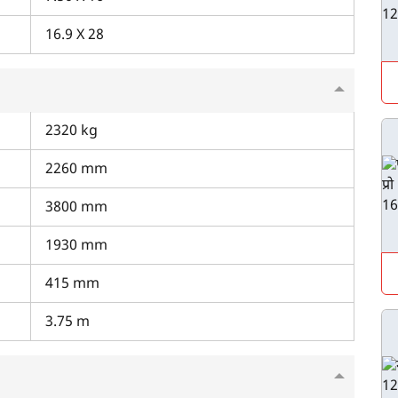
पिन कोड दर्ज करें
*
16.9 X 28
Also interested in Tractor loans
By registering here, I agree to TVS Credit Services
Terms & Conditions
and
Privacy Policy.
I authorize TVS Credit Services to share my Personal Data wit
Third Parties for purposes outlined in Privacy Policy.
2320 kg
सबमिट
2260 mm
3800 mm
1930 mm
415 mm
3.75 m