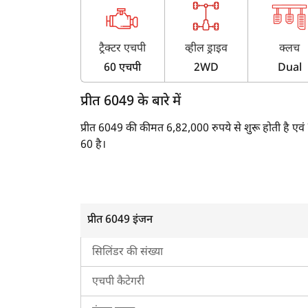
ट्रैक्टर एचपी
व्हील ड्राइव
क्लच
60 एचपी
2WD
Dual
प्रीत 6049 के बारे में
प्रीत 6049 की कीमत 6,82,000 रुपये से शुरू होती है ए
60 है।
प्रीत 6049 का इंजन
4-सिलेंडर, 4087 CC इंजन से चलने वाला, प्रीत 6049 2
प्रीत 6049 इंजन
एयर फिल्टर एवं लिक्विड कूलिंग सिस्टम है।
सिलिंडर की संख्या
प्रीत 6049 का ट्रांसमिशन
एचपी कैटेगरी
प्रीत 6049 ट्रैक्टर में डुअल क्लच एवं पार्शियल कॉन्स्टेंट
शामिल हैं। यह 12F + 12R गियर स्पीड कॉम्बिनेशन के साथ