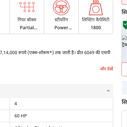
सिम
गियर बॉक्स
स्टीयरिंग
लिफ्टिंग कैपेसिटी
Partial
Power
1800
Constant
Steering
Mesh /
Synchromesh
वं 7,14,000 रुपये (एक्स-शोरूम*) तक जाती है। प्रीत 6049 की एचपी
और देखें
200 ERPM पर 60 एचपी का पॉवर आउटपुट देता है। इसमें ड्राई-टाइप
सि
4
60 HP
 मेश गियरबॉक्स है। इसकी गियर स्पीड में 8 फॉरवर्ड और 2 रिवर्स गियर
 सिंक्रोमेश ट्रांसमिशन के ऑप्शन के साथ भी आता है। इसकी मैक्सिमम