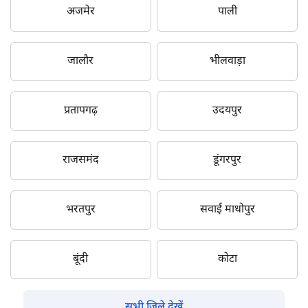
अजमेर
पाली
जालौर
भीलवाड़ा
प्रतापगढ़
उदयपुर
राजसमंद
डूंगरपुर
भरतपुर
सवाई माधोपुर
बूंदी
कोटा
सभी जिले देखें