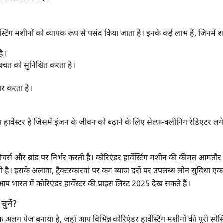
अपना पूरा नाम दर्ज करें
*
टिंग मशीनों को व्यापक रूप से पसंद किया जाता है। इनके कई लाभ हैं, जिनमें शा
मोबाइल नंबर दर्ज करें
*
ओटीपी भेजें
ै।
त को सुनिश्चित करता है।
ओटीपी दर्ज करें
ार करता है।
पिन कोड दर्ज करें
*
ार्वेस्टर है जिसमें इंजन के जीवन को बढ़ाने के लिए सेल्फ़-क्लीनिंग रेडिएटर लगे 
Also interested in Harvester loans
By registering here, I agree to TVS Credit Services
Terms & Conditions
and
फीचर्स और ब्रांड पर निर्भर करती है। कोरिएंडर हार्वेस्टिंग मशीन की कीमत आमतौ
Privacy Policy.
I authorize TVS Credit Services to share my Personal Data wit
Third Parties for purposes outlined in Privacy Policy.
 है। इसके अलावा, ट्रैक्टरकारवां पर कम ब्याज दरों पर उपलब्ध लोन सुविधा ए
प भारत में कोरिएंडर हार्वेस्टर की प्राइस लिस्ट 2025 देख सकते हैं।
सबमिट
 चुनें?
ए एक अलग पेज बनाया है, जहाँ आप विभिन्न कोरिएंडर हार्वेस्टिंग मशीनों की पूरी स्