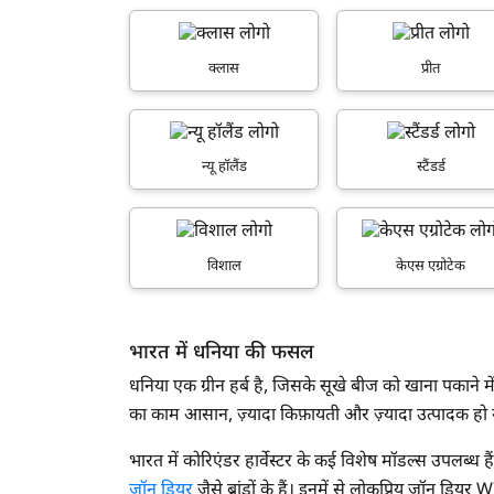
केस आईएच
महिंद्रा
क्लास
प्रीत
स्वराज
न्यू हॉलैंड
न्यू हॉलैंड
स्टैंडर्ड
स्टैंडर्ड
सोनालिका
विशाल
केएस एग्रोटेक
लैंडफोर्स
ऐस
भारत में धनिया की फसल
दशमेश
ह
धनिया एक ग्रीन हर्ब है, जिसके सूखे बीज को खाना पकाने मे
विशाल
का काम आसान, ज़्यादा किफ़ायती और ज़्यादा उत्पादक हो 
केएस एग्रोटेक
भारत में कोरिएंडर हार्वेस्टर के कई विशेष मॉडल्स उपलब्ध
जॉन डियर
जैसे ब्रांडों के हैं। इनमें से लोकप्रिय जॉन डियर W70