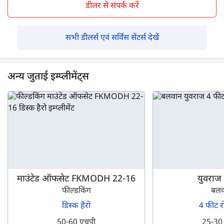
डीलर से संपर्क करें
सभी डीलर्स एवं सर्विस सेंटर्स देखें
अन्य जुताई इम्प्लीमेंट्स
माउंटेड ऑफसेट FKMODH 22-16
युवराज
फील्डकिंग
बलव
डिस्क हैरो
4 फीट र
50-60 एचपी
25-30