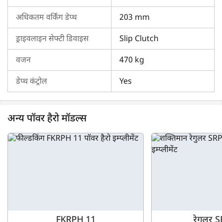
शक्तिमान लाइट SRPL 175 की तुलना अन्य पॉवर हैरो मॉडल से करने एवं
अधिकतम वर्किंग डेप्थ
203 mm
उसके अनुसार बेस्ट चुनने के लिए हमारे
इम्प्लीमेंट्स कंपेयर
टूल का उपयोग
कर सकते हैं। आप अतिरिक्त जानकारी के लिए हमारे प्लेटफ़ॉर्म पर विभिन्न
ड्राइवलाइन सेफ्टी डिवाइस
Slip Clutch
इम्प्लीमेंट वीडियो भी देख सकते हैं। यदि आपको शक्तिमान लाइट SRPL
175 के बारे में अधिक जानकारी चाहिए तो हमसे संपर्क करें।
वजन
470 kg
डेप्थ कंट्रोल
Yes
अन्य पॉवर हैरो मॉडल्स
FKRPH 11
रेगुलर 