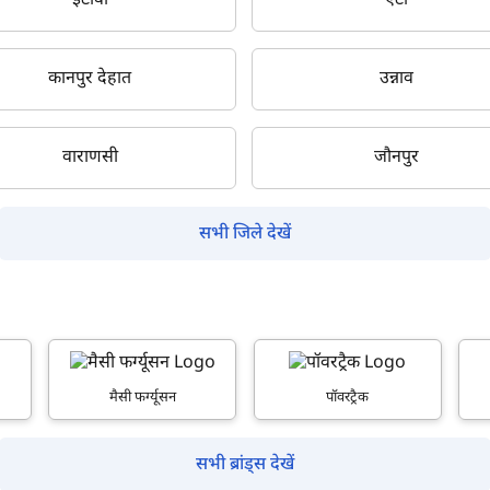
इटावा
एटा
कानपुर देहात
उन्नाव
क्या आप बिना फॉर्म भरे जाना चाहते हैं?
वाराणसी
जौनपुर
इसे पूरा करने में 30 सेकंड से भी कम समय लगेगा।
सभी जिले देखें
नहीं, धन्यवाद
हाँ, पूछताछ जारी रखें
आपकी जानकारी हमारे पास सुरक्षित है।
मैसी फर्ग्यूसन
पॉवरट्रैक
सभी ब्रांड्स देखें