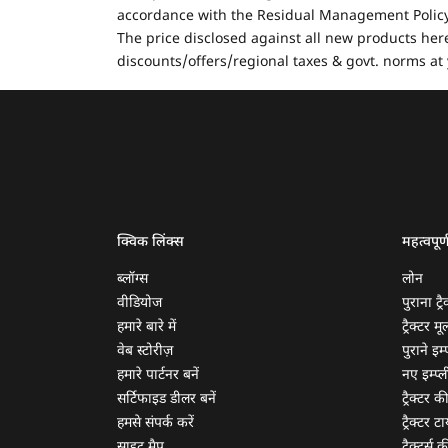
accordance with the Residual Management Policy 
The price disclosed against all new products here
discounts/offers/regional taxes & govt. norms at 
क्विक लिंक्स
महत्वपूर्
ब्लॉग्स
लोन
वीडियोज
पुराना ट्रै
हमारे बारे में
ट्रैक्टर म
वेब स्टोरीज़
पुराने इम्प
हमारे पार्टनर बनें
नए इम्प्ली
सर्टिफाइड डीलर बनें
ट्रैक्टर क
हमसे संपर्क करें
ट्रैक्टर टा
साइट मैप
ट्रैक्टर्स