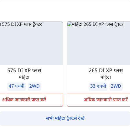
म आपकी किस प्रकार सहायता कर सकते हैं?
पूछताछ के लिए
*
अपना पूरा नाम दर्ज करें
*
मोबाइल नंबर दर्ज करें
*
ओटीपी भेजें
575 DI XP प्लस
265 DI XP प्लस
ओटीपी दर्ज करें
महिंद्रा
महिंद्रा
47 एचपी
2WD
33 एचपी
2WD
पिन कोड दर्ज करें
*
अधिक जानकारी प्राप्त करें
अधिक जानकारी प्राप्त करें
Also interested in other loans
सभी महिंद्रा ट्रैक्टर्स देखें
By registering here, I agree to TVS Credit Services
Terms & Conditions
and
Privacy Policy.
I authorize TVS Credit Services to share my Personal Data wit