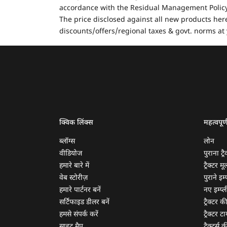
accordance with the Residual Management Policy 
The price disclosed against all new products here
discounts/offers/regional taxes & govt. norms at 
क्विक लिंक्स
महत्वपूर्
ब्लॉग्स
लोन
वीडियोज
पुराना ट्रै
हमारे बारे में
ट्रैक्टर म
वेब स्टोरीज़
पुराने इम्प
हमारे पार्टनर बनें
नए इम्प्ली
सर्टिफाइड डीलर बनें
ट्रैक्टर क
हमसे संपर्क करें
ट्रैक्टर टा
साइट मैप
ट्रैक्टर्स