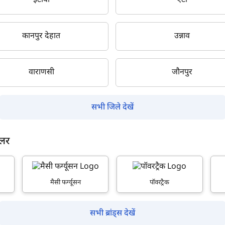
इटावा
एटा
कानपुर देहात
उन्नाव
क्या आप बिना फॉर्म भरे जाना चाहते हैं?
वाराणसी
जौनपुर
इसे पूरा करने में 30 सेकंड से भी कम समय लगेगा।
सभी जिले देखें
नहीं, धन्यवाद
हाँ, पूछताछ जारी रखें
ीलर
आपकी जानकारी हमारे पास सुरक्षित है।
मैसी फर्ग्यूसन
पॉवरट्रैक
सभी ब्रांड्स देखें