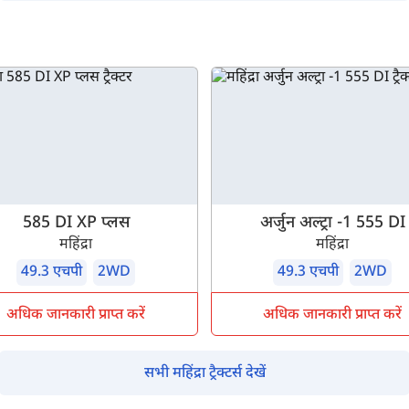
म आपकी किस प्रकार सहायता कर सकते हैं?
पूछताछ के लिए
*
अपना पूरा नाम दर्ज करें
*
मोबाइल नंबर दर्ज करें
*
ओटीपी भेजें
585 DI XP प्लस
अर्जुन अल्ट्रा -1 555 DI
ओटीपी दर्ज करें
महिंद्रा
महिंद्रा
49.3 एचपी
2WD
49.3 एचपी
2WD
पिन कोड दर्ज करें
*
अधिक जानकारी प्राप्त करें
अधिक जानकारी प्राप्त करें
Also interested in other loans
सभी महिंद्रा ट्रैक्टर्स देखें
By registering here, I agree to TVS Credit Services
Terms & Conditions
and
Privacy Policy.
I authorize TVS Credit Services to share my Personal Data wit