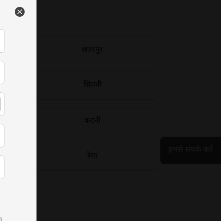
छतरपुर
सिवनी
कटनी
हमसे संपर्क करें
रेवा
h