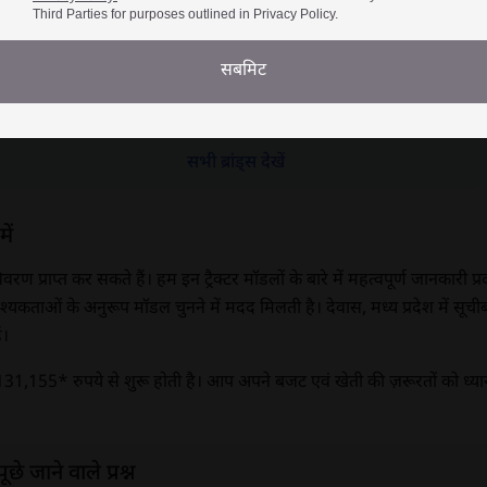
Third Parties for purposes outlined in Privacy Policy.
सबमिट
सोनालिका
मैसी फर्ग्यूसन
सभी ब्रांड्स देखें
ें
विवरण प्राप्त कर सकते हैं। हम इन ट्रैक्टर मॉडलों के बारे में महत्वपूर्ण जानकारी प
्यकताओं के अनुरूप मॉडल चुनने में मदद मिलती है। देवास, मध्य प्रदेश में सूचीबद
ं।
ीमत 131,155* रुपये से शुरू होती है। आप अपने बजट एवं खेती की ज़रूरतों को ध्य
छे जाने वाले प्रश्न