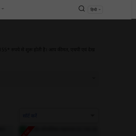
य
हिन्दी
 131,155* रुपये से शुरू होती है। आप कीमत, एचपी एवं देख
सॉर्ट करें
बिक गया