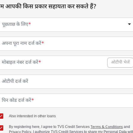
म आपकी किस प्रकार सहायता कर सकते हैं?
पूछताछ के लिए
*
ग्वालियर
शिवपुरी
अपना पूरा नाम दर्ज करें
*
रायसेन
छिंदवाड़ा
मोबाइल नंबर दर्ज करें
*
ओटीपी भेजें
शाहडोल
नरसिंहपुर
ओटीपी दर्ज करें
विदिशा
सतना
पिन कोड दर्ज करें
*
सभी जिले देखें
Also interested in other loans
By registering here, I agree to TVS Credit Services
Terms & Conditions
and
Privacy Policy.
I authorize TVS Credit Services to share my Personal Data wit