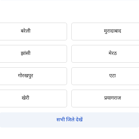
पूछताछ के लिए
*
अपना पूरा नाम दर्ज करें
*
बरेली
मुरादाबाद
मोबाइल नंबर दर्ज करें
*
ओटीपी भेजें
झांसी
मेरठ
ओटीपी दर्ज करें
गोरखपुर
एटा
पिन कोड दर्ज करें
*
खेरी
प्रयागराज
Also interested in other loans
By registering here, I agree to TVS Credit Services
Terms & Conditions
and
सभी जिले देखें
Privacy Policy.
I authorize TVS Credit Services to share my Personal Data wit
Third Parties for purposes outlined in Privacy Policy.