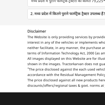
मध्य प्रदेश में पुराने फार्मट्रैक ट्रैक्टरों की कीमत 79,225
2. मध्य प्रदेश में कितने पुराने फार्मट्रैक ट्रैक्टर उपलब्ध हैं
Disclaimer
The Website is only providing services by provid
interest in any of the vehicles or implements who
neither facilitate, in any manner, the purchase a
terms of Information Technology Act, 2000 (as a
All images displayed on this Website are for illu
shown in the images. Tractorkarvan does not guar
*
The price disclosed against the each used vehicl
accordance with the Residual Management Policy 
The price disclosed against all new products here
discounts/offers/regional taxes & govt. norms at 