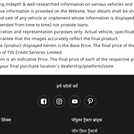
ing indepth & well-researched information on various vehicles and 
se information is provided on the Website, Your details shall be sh
nd sale of any vehicle or implement whose information is displayed
mended from time to time) nor provide loans.
stration and representation purposes only. Actual vehicle, specifica
antee that the images accurately reflect the final product.
e /product displayed herein is the Base Price. The final price of t
of TVS Credit Services Limited.
in is an indicative Price. The final price of each of the respective
your final purchase location's dealership/platform/store.
हमें फॉलो करें
ण लिंक्स
पॉपुलर ट्रैक्टर ब्रांड्स
जॉन डियर ट्रैक्टर्स