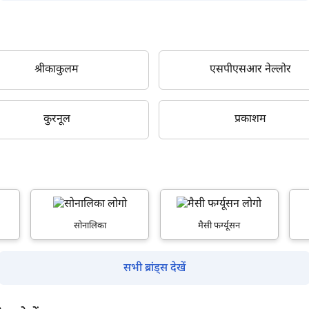
मोबाइल नंबर दर्ज करें
*
ओटीपी भेजें
श्रीकाकुलम
एसपीएसआर नेल्लोर
ओटीपी दर्ज करें
कुरनूल
प्रकाशम
पिन कोड दर्ज करें
*
Also interested in other loans
By registering here, I agree to TVS Credit Services
Terms & Conditions
and
Privacy Policy.
I authorize TVS Credit Services to share my Personal Data wit
Third Parties for purposes outlined in Privacy Policy.
सोनालिका
मैसी फर्ग्यूसन
सबमिट
सभी ब्रांड्स देखें