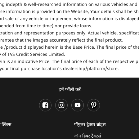
ing indepth & well-researched information on various vehicles and 
se information is provided on the Website, Your details shall be sh
nd sale of any vehicle or implement whose information is displayed
mended from time to time) nor provide loans.
stration and representation purposes only. Actual vehicle, specifica
antee that the images accurately reflect the final product.
e /product displayed herein is the Base Price. The final price of t
of TVS Credit Services Limited.
in is an indicative Price. The final price of each of the respective
your final purchase location's dealership/platform/store.
हमें फॉलो करें
ण लिंक्स
पॉपुलर ट्रैक्टर ब्रांड्स
जॉन डियर ट्रैक्टर्स