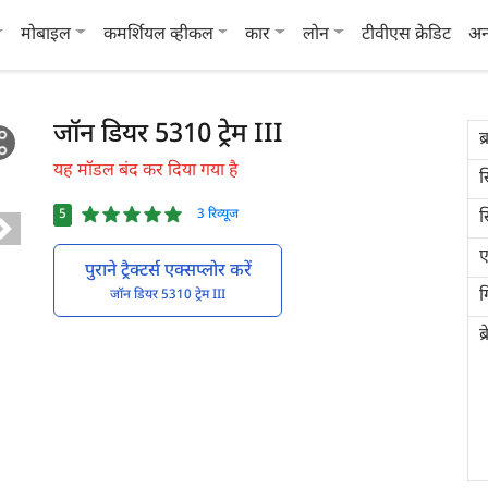
मोबाइल
कमर्शियल व्हीकल
कार
लोन
टीवीएस क्रेडिट
अन
जॉन डियर 5310 ट्रेम III
ब्
यह मॉडल बंद कर दिया गया है
स
5
3 रिव्यूज
स
ए
पुराने ट्रैक्टर्स एक्सप्लोर करें
ग
जॉन डियर 5310 ट्रेम III
ब