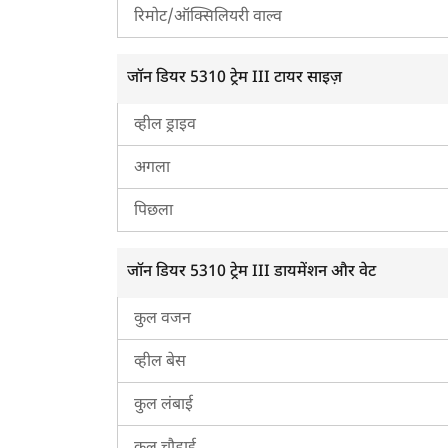
रिमोट/ऑक्सिलियरी वाल्व
जॉन डियर 5310 ट्रेम III टायर साइज़
व्हील ड्राइव
अगला
पिछला
जॉन डियर 5310 ट्रेम III डायमेंशन और वेट
कुल वजन
व्हील बेस
कुल लंबाई