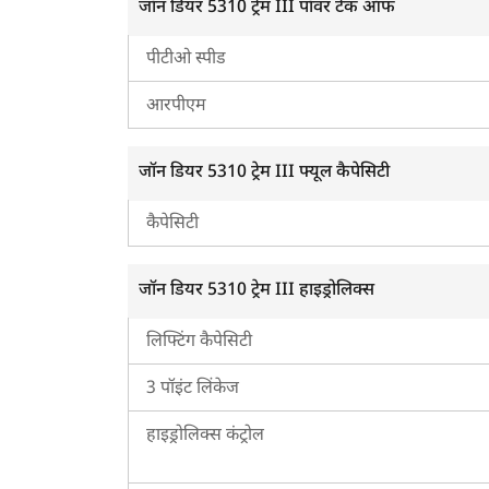
जॉन डियर 5310 ट्रेम III पॉवर टेक ऑफ
मॉडल अब बंद हो चुका है, इसलिए आप इसके अपग्रेडेड वेरिएंट
कई बेहतरीन विशेषताएं हैं, जैसे कि ज़्यादा पॉवर आउटपुट, ज
पीटीओ स्पीड
अपग्रेडेड जॉन डियर 5310 की ऑन-रोड कीमत भी देख सकते है
हिसाब से अलग-अलग हो सकती है। अगर आप किफायती ट्रैक्टर 
आरपीएम
5310 ट्रेम III ट्रैक्टर देख सकते हैं। अधिक जानकारी के लि
ह
जॉन डियर 5310 ट्रेम III फ्यूल कैपेसिटी
कैपेसिटी
जॉन डियर 5310 ट्रेम III हाइड्रोलिक्स
लिफ्टिंग कैपेसिटी
3 पॉइंट लिंकेज
हाइड्रोलिक्स कंट्रोल