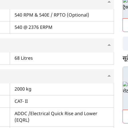
, जॉन डियर 5310 गियर प्रो ट्रेम IV को चुन सकते हैं। इस वेरिएंट में
़्यादा लिफ्टिंग क्षमता एवं गियर स्पीड के ज़्यादा विकल्प। साथ ही, आप
540 RPM & 540E / RPTO (Optional)
ं, जो रोड टैक्स एवं इंश्योरेंस जैसे अलग-अलग कारणों से राज्य के
की तलाश में हैं, तो हमारे प्लेटफॉर्म पर सेकंड-हैंड जॉन डियर
540 @ 2376 ERPM
ए आप हमारे 'पुराने ट्रैक्टर लोन' पेज को भी देख सकते हैं।
म आपकी किस प्रकार सहायता कर सकते हैं?
सू
पूछताछ के लिए
*
68 Litres
अपना पूरा नाम दर्ज करें
*
2000 kg
मोबाइल नंबर दर्ज करें
*
ओटीपी भेजें
CAT- II
ओटीपी दर्ज करें
ADDC /Electrical Quick Rise and Lower
(EQRL)