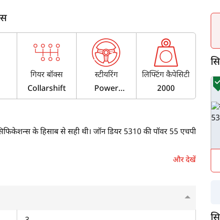
ंस
सिम
गियर बॉक्स
स्टीयरिंग
लिफ्टिंग कैपेसिटी
Collarshift
Power
2000
Steering
ेसिफिकेशन्स के हिसाब से सही थी। जॉन डियर 5310 की पॉवर 55 एचपी
और देखें
का अपग्रेडेड वर्शन जॉन डियर 5310 गियर प्रो ट्रेम IV लॉन्च किया है,
टिंग कैपेसिटी देता है।
सि