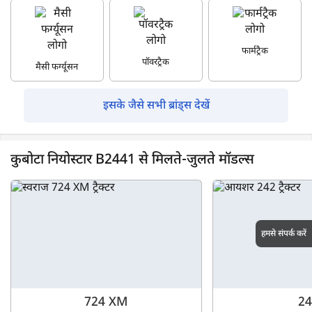
फार्मट्रैक
पॉवरट्रैक
मैसी फर्ग्यूसन
इसके जैसे सभी ब्रांड्स देखें
कुबोटा नियोस्टार B2441 से मिलते-जुलते मॉडल्स
हमसे संपर्क करें
724 XM
24