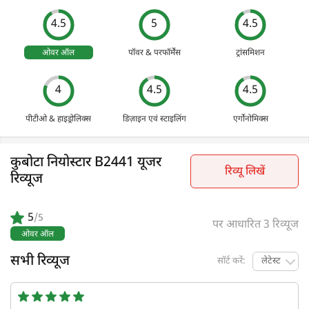
4.5
5
4.5
ओवर ऑल
पॉवर & परफॉर्मेंस
ट्रांसमिशन
4
4.5
4.5
पीटीओ & हाइड्रोलिक्स
डिज़ाइन एवं स्टाइलिंग
एर्गोनोमिक्स
कुबोटा नियोस्टार B2441 यूजर
रिव्यू लिखें
रिव्यूज
5
/5
पर आधारित 3 रिव्यूज
ओवर ऑल
सभी रिव्यूज
सॉर्ट करें:
लेटेस्ट