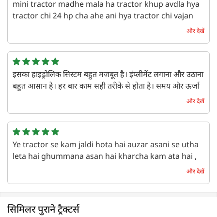
mini tractor madhe mala ha tractor khup avdla hya
tractor chi 24 hp cha ahe ani hya tractor chi vajan
uchalnyachi shyamata lagbag 750 kilo chi ahe , ani
और देखें
ha tractor bugjet sathi thik ahe bki sagle thik hai
tractor mala khup tikau ahe
एक वर्ष पहले | Shubham E
इसका हाइड्रोलिक सिस्टम बहुत मजबूत है। इंप्लीमेंट लगाना और उठाना
बहुत आसान है। हर बार काम सही तरीके से होता है। समय और ऊर्जा
दोनों बचते हैं।
और देखें
एक वर्ष पहले | Shabnam
Ye tractor se kam jaldi hota hai auzar asani se utha
leta hai ghummana asan hai kharcha kam ata hai ,
chote kheto ke liye asan hain , kam main bhi tez
और देखें
hain , aram se challa sakte hain
एक वर्ष पहले | Kishan
सिमिलर पुराने ट्रैक्टर्स