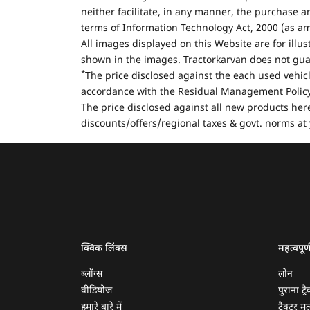
neither facilitate, in any manner, the purchase a
terms of Information Technology Act, 2000 (as a
All images displayed on this Website are for illu
shown in the images. Tractorkarvan does not guar
*
The price disclosed against the each used vehicl
accordance with the Residual Management Policy 
The price disclosed against all new products here
discounts/offers/regional taxes & govt. norms at 
क्विक लिंक्स
महत्वपूर्
ब्लॉग्स
लोन
वीडियोज
पुराना ट्रै
हमारे बारे में
ट्रैक्टर म