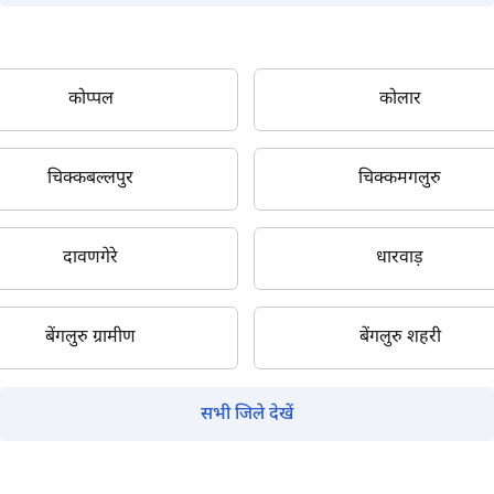
क्या आप बिना फॉर्म भरे जाना चाहते हैं?
कोप्पल
कोलार
इसे पूरा करने में 30 सेकंड से भी कम समय लगेगा।
चिक्कबल्लपुर
चिक्कमगलुरु
नहीं, धन्यवाद
हाँ, पूछताछ जारी रखें
दावणगेरे
धारवाड़
आपकी जानकारी हमारे पास सुरक्षित है।
म आपकी किस प्रकार सहायता कर सकते हैं?
बेंगलुरु ग्रामीण
बेंगलुरु शहरी
पूछताछ के लिए
*
सभी जिले देखें
अपना पूरा नाम दर्ज करें
*