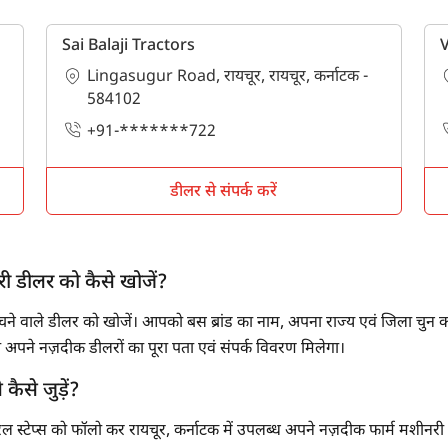
मोबाइल नंबर दर्ज करें
*
ओटीपी भेजें
Sai Balaji Tractors
V
Lingasugur Road, रायचूर, रायचूर, कर्नाटक -
ओटीपी दर्ज करें
584102
+91-*******722
पिन कोड दर्ज करें
*
डीलर से संपर्क करें
Also interested in other loans
By registering here, I agree to TVS Credit Services
Terms & Conditions
and
Privacy Policy.
I authorize TVS Credit Services to share my Personal Data wit
री डीलर को कैसे खोजें?
Third Parties for purposes outlined in Privacy Policy.
बेचने वाले डीलर को खोजें। आपको बस ब्रांड का नाम, अपना राज्य एवं जिला चु
सबमिट
अपने नज़दीक डीलरों का पूरा पता एवं संपर्क विवरण मिलेगा।
कैसे जुड़ें?
्टेप्स को फॉलो कर रायचूर, कर्नाटक में उपलब्ध अपने नज़दीक फार्म मशीनरी बेचन