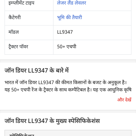
इम्प्लीमेंट टाइप
लेजर लैंड लेवलर
कैटेगरी
भूमि की तैयारी
मॉडल
LL9347
ट्रैक्टर पॉवर
50+ एचपी
जॉन डियर LL9347 के बारे में
भारत में जॉन डियर LL9347 की कीमत किसानों के बजट के अनुकूल है।
यह 50+ एचपी रेंज के ट्रैक्टर के साथ कम्पैटिबल है। यह एक आधुनिक कृषि
उपकरण है, जो एक समान जल वितरण, एक समान बीज अंकुरण एवं
और देखें
अंततः उच्च फसल उपज प्राप्त करने के लिए ऊबड़-खाबड़ खेत को समतल
करने के लिए लेजर बीम का उपयोग करता है। यह भूमि समतल करने वाले
इम्प्लीमेंट का तकनीकी रूप से उन्नत संस्करण है।
जॉन डियर LL9347 के मुख्य स्पेसिफिकेशंस