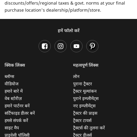
discounts/offers/regional taxes & govt. norms at your final
purchase location's dealership/platform/store.
हमें फॉलो करें
क्विक लिंक्स
महत्वपूर्ण लिंक्स
ब्लॉग्स
लोन
वीडियोज
पुराना ट्रैक्टर
हमारे बारे में
ट्रैक्टर मूल्यांकन
वेब स्टोरीज़
पुराने इम्प्लीमेंट्स
हमारे पार्टनर बनें
नए इम्प्लीमेंट्स
सर्टिफाइड डीलर बनें
ट्रैक्टर की प्राइस
हमसे संपर्क करें
ट्रैक्टर टायर्स
साइट मैप
ट्रैक्टर्स की तुलना करें
प्राइवेसी पॉलिसी
ट्रैक्टर डीलर्स