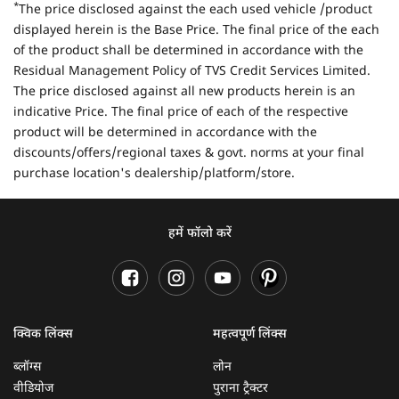
*
The price disclosed against the each used vehicle /product
displayed herein is the Base Price. The final price of the each
of the product shall be determined in accordance with the
Residual Management Policy of TVS Credit Services Limited.
The price disclosed against all new products herein is an
indicative Price. The final price of each of the respective
product will be determined in accordance with the
discounts/offers/regional taxes & govt. norms at your final
purchase location's dealership/platform/store.
हमें फॉलो करें
क्विक लिंक्स
महत्वपूर्ण लिंक्स
ब्लॉग्स
लोन
वीडियोज
पुराना ट्रैक्टर