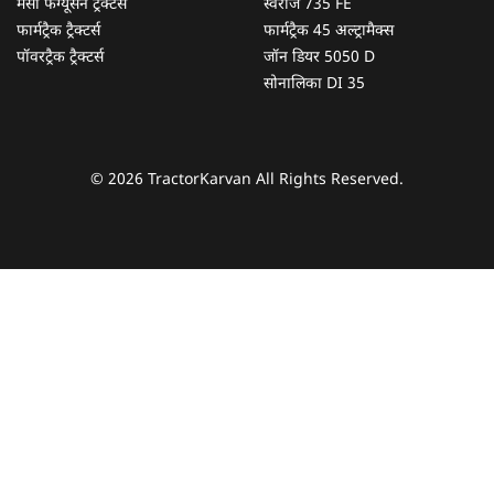
मैसी फर्ग्यूसन ट्रैक्टर्स
स्वराज 735 FE
फार्मट्रैक ट्रैक्टर्स
फार्मट्रैक 45 अल्ट्रामैक्स
पॉवरट्रैक ट्रैक्टर्स
जॉन डियर 5050 D
सोनालिका DI 35
© 2026 TractorKarvan All Rights Reserved.
हम आपकी किस प्रकार सहायता कर सकते हैं?
पूछताछ के लिए
*
अपना पूरा नाम दर्ज करें
*