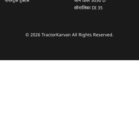
पॉवरट्रैक ट्रैक्टर्स
जॉन डियर 5050 D
सोनालिका DI 35
© 2026 TractorKarvan All Rights Reserved.
हम आपकी किस प्रकार सहायता कर सकते हैं?
पूछताछ के लिए
*
अपना पूरा नाम दर्ज करें
*
मोबाइल नंबर दर्ज करें
*
ओटीपी भेजें