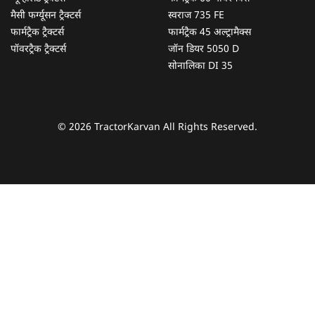
मैसी फर्ग्यूसन ट्रैक्टर्स
स्वराज 735 FE
फार्मट्रैक ट्रैक्टर्स
फार्मट्रैक 45 अल्ट्रामैक्स
पॉवरट्रैक ट्रैक्टर्स
जॉन डियर 5050 D
सोनालिका DI 35
© 2026 TractorKarvan All Rights Reserved.
हम आपकी किस प्रकार सहायता कर सकते हैं?
पूछताछ के लिए
*
अपना पूरा नाम दर्ज करें
*