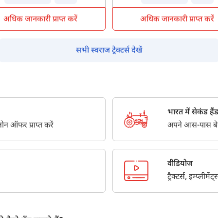
Also interested in other loans
अधिक जानकारी प्राप्त करें
अधिक जानकारी प्राप्त करें
By registering here, I agree to TVS Credit Services
Terms & Conditions
and
Privacy Policy.
I authorize TVS Credit Services to share my Personal Data wit
Third Parties for purposes outlined in Privacy Policy.
सभी स्वराज ट्रैक्टर्स देखें
सबमिट
भारत में सेकंड हैंड ट
न ऑफर प्राप्त करें
अपने आस-पास बेस्ट
वीडियोज
ट्रैक्टर्स, इम्प्लीम