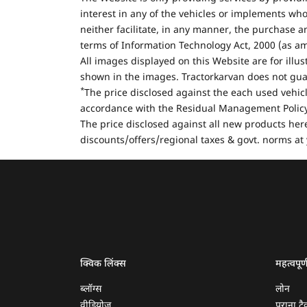
interest in any of the vehicles or implements who
neither facilitate, in any manner, the purchase a
terms of Information Technology Act, 2000 (as a
All images displayed on this Website are for illu
shown in the images. Tractorkarvan does not guar
*
The price disclosed against the each used vehicl
accordance with the Residual Management Policy 
The price disclosed against all new products here
discounts/offers/regional taxes & govt. norms at 
क्विक लिंक्स
महत्वपूर्
ब्लॉग्स
लोन
वीडियोज
पुराना ट्रै