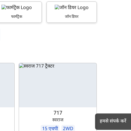
फार्मट्रैक
जॉन डियर
717
स्वराज
हमसे संपर्क करें
15 एचपी
2WD