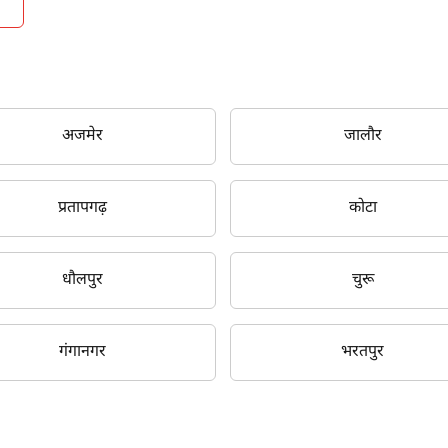
अजमेर
जालौर
क्या आप बिना फॉर्म भरे जाना चाहते हैं?
प्रतापगढ़
कोटा
इसे पूरा करने में 30 सेकंड से भी कम समय लगेगा।
धौलपुर
चुरू
नहीं, धन्यवाद
हाँ, पूछताछ जारी रखें
गंगानगर
भरतपुर
आपकी जानकारी हमारे पास सुरक्षित है।