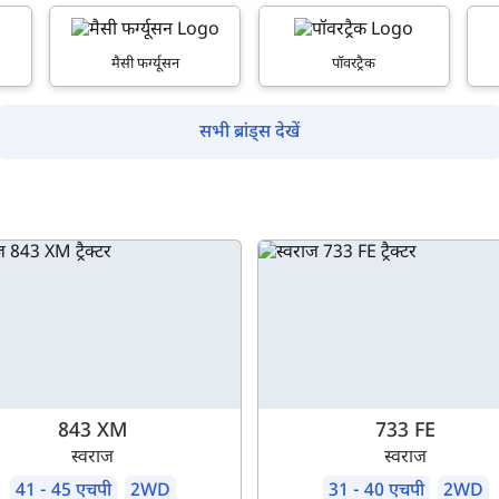
मैसी फर्ग्यूसन
पॉवरट्रैक
म आपकी किस प्रकार सहायता कर सकते हैं?
सभी ब्रांड्स देखें
पूछताछ के लिए
*
अपना पूरा नाम दर्ज करें
*
मोबाइल नंबर दर्ज करें
*
ओटीपी भेजें
ओटीपी दर्ज करें
843 XM
733 FE
पिन कोड दर्ज करें
*
स्वराज
स्वराज
41 - 45 एचपी
2WD
31 - 40 एचपी
2WD