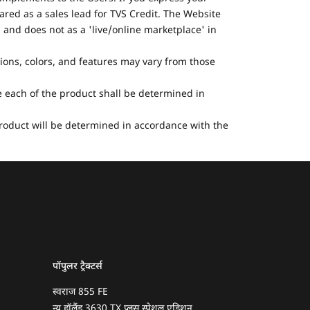
ared as a sales lead for TVS Credit. The Website
 and does not as a 'live/online marketplace' in
tions, colors, and features may vary from those
he each of the product shall be determined in
 product will be determined in accordance with the
पॉपुलर ट्रैक्टर्स
स्वराज 855 FE
न्यू हॉलैंड 3630 TX प्लस स्पेशल एडिशन