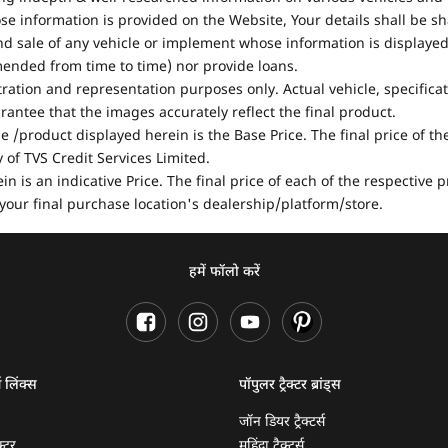
se information is provided on the Website, Your details shall be sh
nd sale of any vehicle or implement whose information is displayed
mended from time to time) nor provide loans.
stration and representation purposes only. Actual vehicle, specifica
antee that the images accurately reflect the final product.
e /product displayed herein is the Base Price. The final price of t
of TVS Credit Services Limited.
in is an indicative Price. The final price of each of the respective
your final purchase location's dealership/platform/store.
हमें फॉलो करें
ण लिंक्स
पॉपुलर ट्रैक्टर ब्रांड्स
जॉन डियर ट्रैक्टर्स
क्टर
महिंद्रा ट्रैक्टर्स