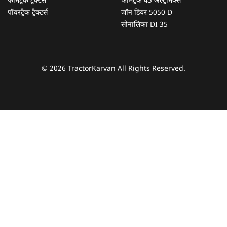
फार्मट्रैक ट्रैक्टर्स
फार्मट्रैक 45 अल्ट्रामैक्स
पॉवरट्रैक ट्रैक्टर्स
जॉन डियर 5050 D
सोनालिका DI 35
© 2026 TractorKarvan All Rights Reserved.
हम आपकी किस प्रकार सहायता कर सकते हैं?
पूछताछ के लिए
*
अपना पूरा नाम दर्ज करें
*
मोबाइल नंबर दर्ज करें
*
ओटीपी भेजें