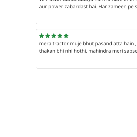
Ye tractor bahut badiya hai. Hamare khet k
aur power zabardast hai. Har zameen pe sm
एक वर्ष पहले | Krushna jamge
mera tractor muje bhut pasand atta hain , 
thakan bhi nhi hothi, mahindra meri sabse
एक वर्ष पहले | Nikhil