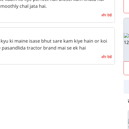
e kaam ke liye perfect hai. Diesel kam khata hai
oothly chal jata hai.
और देखें
kyu ki maine isase bhut sare kam kiye hain or koi
 pasandlida tractor brand mai se ek hai
और देखें