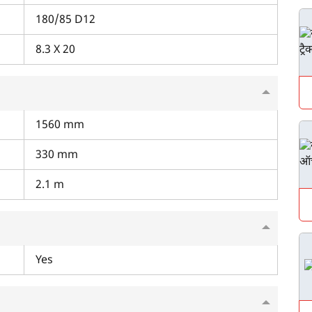
मॉ
4WD
180/85 D12
8.3 X 20
म आपकी किस प्रकार सहायता कर सकते हैं?
1560 mm
पूछताछ के लिए
*
330 mm
अपना पूरा नाम दर्ज करें
*
2.1 m
मोबाइल नंबर दर्ज करें
*
ओटीपी भेजें
Yes
ओटीपी दर्ज करें