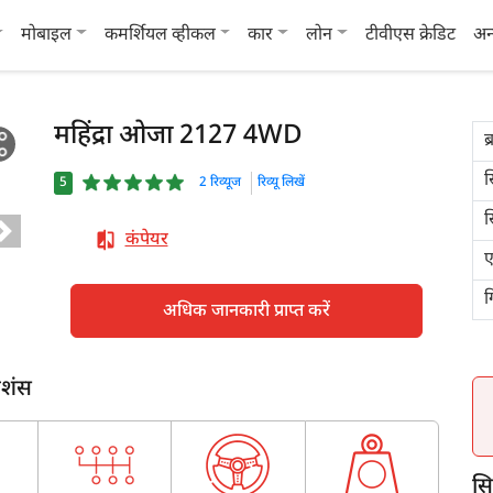
मोबाइल
कमर्शियल व्हीकल
कार
लोन
टीवीएस क्रेडिट
अन
महिंद्रा ओजा 2127 4WD
ब्
स
5
2 रिव्यूज
रिव्यू लिखें
स
कंपेयर
ए
ग
अधिक जानकारी प्राप्त करें
ेशंस