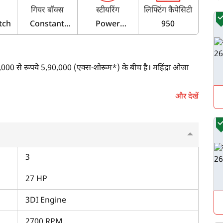
सिम
गियर बॉक्स
स्टीयरिंग
लिफ्टिंग कैपेसिटी
tch
Constant
Power
950
Mesh
Steering
(Telescopic)
000 से रूपये 5,90,000 (एक्स-शोरूम*) के बीच है। महिंद्रा ओजा
और देखें
 है, तो यह 27 एचपी की पॉवर देता है। इसमें 3-सिलेंडर वाला
3
27 HP
टेंट मेश गियरबॉक्स के साथ आता है। इस ट्रैक्टर में 12 फॉरवर्ड + 12
3DI Engine