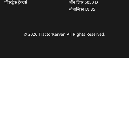
पॉवरट्रैक ट्रैक्टर्स
जॉन डियर 5050 D
सोनालिका DI 35
© 2026 TractorKarvan All Rights Reserved.
हम आपकी किस प्रकार सहायता कर सकते हैं?
पूछताछ के लिए
*
अपना पूरा नाम दर्ज करें
*
मोबाइल नंबर दर्ज करें
*
ओटीपी भेजें